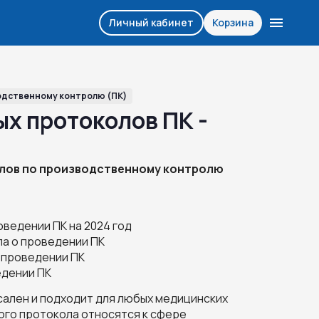
Личный кабинет
Корзина
одственному контролю (ПК)
ых протоколов ПК -
лов по производственному контролю
ведении ПК на 2024 год
ла о проведении ПК
о проведении ПК
едении ПК
ален и подходит для любых медицинских
ого протокола относятся к сфере