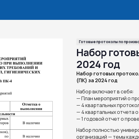
Готовые протоколы по произв
Набор готов
2024 год
Набор готовых протоко
(ПК) за 2024 год
Набор включает в себя:
— План мероприятий о про
— 4 квартальных протоко
— 4 квартальных отчета 
— 1 годовой отчет о пров
Набор полностью универс
организаций — темы кажд