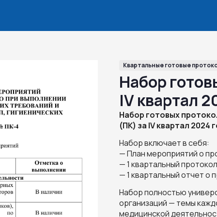
Квартальные готовые протоко
Набор готов
IV квартал 2
Набор готовых протоко
(ПК) за IV квартал 2024 
Набор включает в себя:
— План мероприятий о про
— 1 квартальный протокол
— 1 квартальный отчет о п
Набор полностью универс
организаций — темы кажд
медицинской деятельност