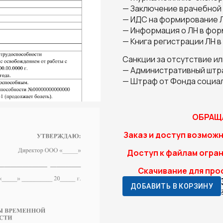
— Заключение врачебной 
— ИДС на формирование 
— Информация о ЛН в фор
— Книга регистрации ЛН 
Санкции за отсутствие и
— Административный штра
— Штраф от Фонда социал
ОБРАЩА
Заказ и доступ возможн
Доступ к файлам огран
Скачивание для про
ДОБАВИТЬ В КОРЗИНУ