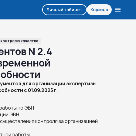
Личный кабинет
Корзина
 контролю качества
ентов N 2.4
 временной
собности
ументов для организации экспертизы
бности с 01.09.2025 г.
 работы по ЭВН
ации ЭВН
осуществления контроля за организацией
ртной работы