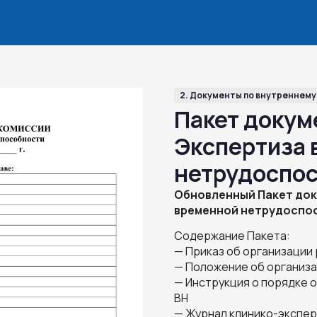
2. Документы по внутреннему
Пакет докум
Экспертиза
нетрудоспо
Обновленный Пакет док
временной нетрудоспосо
Содержание Пакета:
— Приказ об организации
— Положение об организ
— Инструкция о порядке 
ВН
— Журнал клинико-экспе