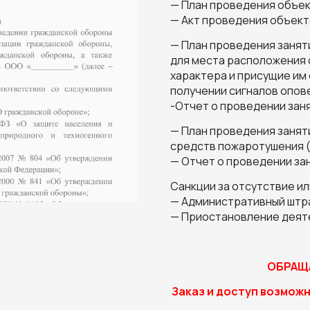
— План проведения объе
— Акт проведения объек
— План проведения занят
для места расположения 
характера и присущие им
получении сигналов опов
-Отчет о проведении зан
— План проведения занят
средств пожаротушения 
— Отчет о проведении за
Санкции за отсутствие и
— Административный штра
— Приостановление деяте
ОБРАЩА
Заказ и доступ возможн