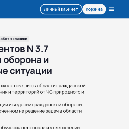
Личный кабинет
Корзина
работы клиники
нтов N 3.7
 оборона и
е ситуации
олжностных лиц в области гражданской
ния и территорий от ЧС природного и
ции и ведении гражданской обороны
ченном на решение задач в области
 обучения персонала и утверждении