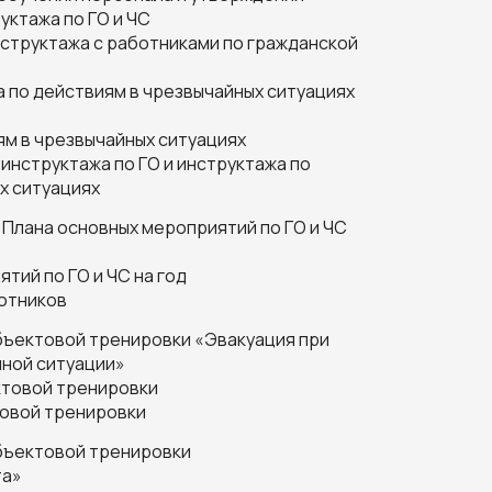
уктажа по ГО и ЧС
структажа с работниками по гражданской
 по действиям в чрезвычайных ситуациях
ям в чрезвычайных ситуациях
инструктажа по ГО и инструктажа по
х ситуациях
 Плана основных мероприятий по ГО и ЧС
тий по ГО и ЧС на год
отников
бъектовой тренировки «Эвакуация при
ной ситуации»
ктовой тренировки
товой тренировки
бъектовой тренировки
та»