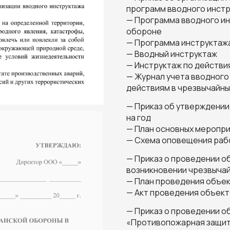
программ вводного инстр
— Программа вводного ин
обороне
— Программа инструктажа
— Вводный инструктаж
— Инструктаж по действи
— Журнал учета вводного 
действиям в чрезвычайны
— Приказ об утверждении
на год
— План основных мероприя
— Схема оповещения раб
— Приказ о проведении о
возникновении чрезвычай
— План проведения объе
— Акт проведения объек
— Приказ о проведении о
«Противопожарная защи