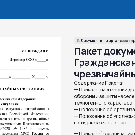
3. Документы по организации 
Пакет докуме
Гражданская
чрезвычайны
Содержание Пакета:
— Приказ о назначении д
обороны и защиты населе
техногенного характера
— Положение об организа
— Положение об уполномо
гражданской обороны
— Приказ об организации