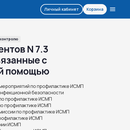
Личный кабинет
Корзина
 контролю
нтов N 7.3
язанные с
й помощью
 мероприятий по профилактике ИСМП
инфекционной безопасности
 по профилактике ИСМП
 по профилактике ИСМП
омиссии по профилактике ИСМП
профилактике ИСМП
нии ИСМП