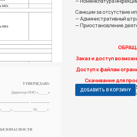
— Номенклатура инфекци
Санкции за отсутствие и
— Административный штра
— Приостановление деяте
ОБРАЩА
Заказ и доступ возможн
Доступ к файлам ограни
Скачивание для про
ДОБАВИТЬ В КОРЗИНУ