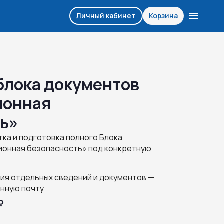
Личный кабинет
Корзина
блока документов
ционная
ть»
ка и подготовка полного Блока
ционная безопасность» под конкретную
ия отдельных сведений и документов —
онную почту
₽