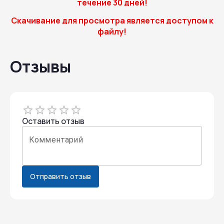
течение 30 дней!
Скачивание для просмотра является доступом к
файлу!
Отзывы
Empty
1 Star
Оставить отзыв
2 Stars
3 Stars
4 Stars
5 Stars
Комментарий
Отправить отзыв