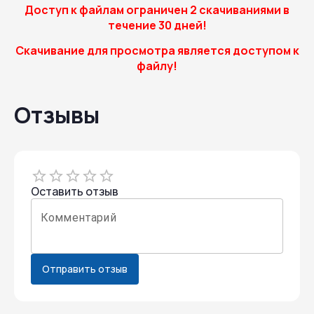
Доступ к файлам ограничен 2 скачиваниями в
течение 30 дней!
Скачивание для просмотра является доступом к
файлу!
Отзывы
Empty
1 Star
Оставить отзыв
2 Stars
3 Stars
4 Stars
5 Stars
Комментарий
Отправить отзыв