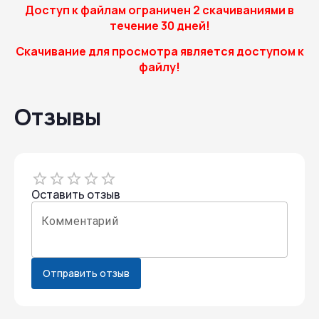
Доступ к файлам ограничен 2 скачиваниями в
течение 30 дней!
Скачивание для просмотра является доступом к
файлу!
Отзывы
Empty
1 Star
Оставить отзыв
2 Stars
3 Stars
4 Stars
5 Stars
Комментарий
Отправить отзыв